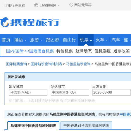
网站无障碍
Language
让旅行更幸福
首页
酒店
旅游
跟团游
自由行
机票
火车
汽车 · 船
国内/国际·中国港澳台机票
特价机票
航班动态
值机选座
退票改签
国际机票查询
>
国际航班查询时刻表
>
马德里航班查询
>
马德里到中国香港航班
按出发城市
出发城市
到达城市
出发日期
热门航线：
上海到维也纳时刻表
香港到布里斯班时刻表
您正在查看携程为您提供的
马德里到中国香港航班时刻表
，携程同时提供
中国香
中国香港到马德里航班时刻表
马德里到中国香港航班时刻表