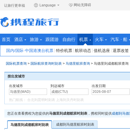
网站无障碍
Language
让旅行更幸福
首页
酒店
旅游
跟团游
自由行
机票
火车
汽车 · 船
国内/国际·中国港澳台机票
特价机票
航班动态
值机选座
退票改签
国际机票查询
>
国际航班查询时刻表
>
马德里航班查询
>
马德里到成都航班查询
按出发城市
出发城市
到达城市
出发日期
热门航线：
台北到昆明时刻表
上海到关丹时刻表
您正在查看携程为您提供的
马德里到成都航班时刻表
，携程同时提供
成都到马德
成都到马德里航班时刻表
马德里到成都航班时刻表