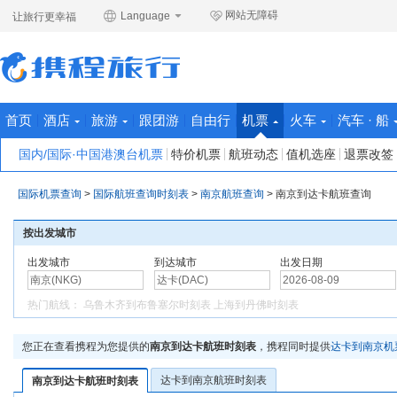
网站无障碍
Language
让旅行更幸福
首页
酒店
旅游
跟团游
自由行
机票
火车
汽车 · 船
国内/国际·中国港澳台机票
特价机票
航班动态
值机选座
退票改签
国际机票查询
>
国际航班查询时刻表
>
南京航班查询
>
南京到达卡航班查询
按出发城市
出发城市
到达城市
出发日期
热门航线：
乌鲁木齐到布鲁塞尔时刻表
上海到丹佛时刻表
您正在查看携程为您提供的
南京到达卡航班时刻表
，携程同时提供
达卡到南京机
达卡到南京航班时刻表
南京到达卡航班时刻表