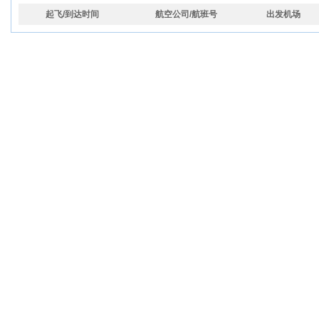
起飞/到达时间
航空公司/航班号
出发机场