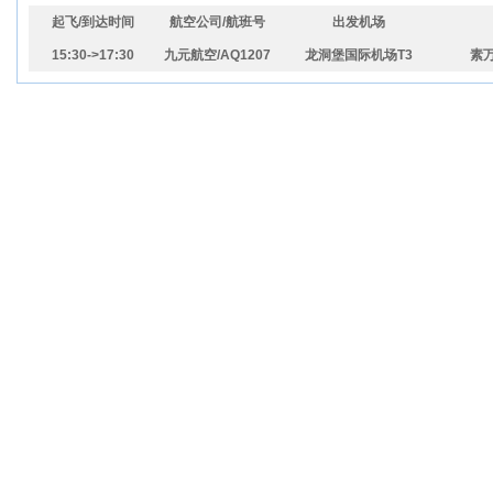
起飞/到达时间
航空公司/航班号
出发机场
15:30->17:30
九元航空/AQ1207
龙洞堡国际机场T3
素