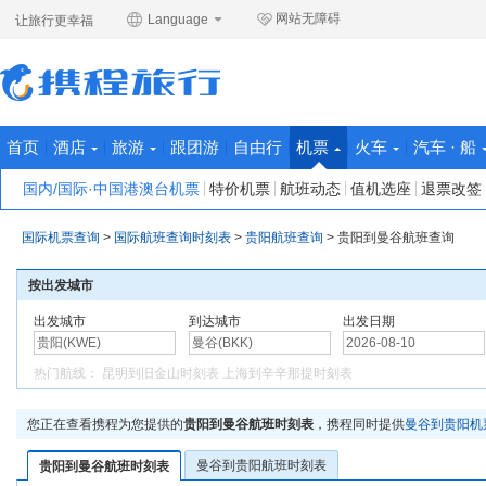
网站无障碍
Language
让旅行更幸福
首页
酒店
旅游
跟团游
自由行
机票
火车
汽车 · 船
国内/国际·中国港澳台机票
特价机票
航班动态
值机选座
退票改签
国际机票查询
>
国际航班查询时刻表
>
贵阳航班查询
>
贵阳到曼谷航班查询
按出发城市
出发城市
到达城市
出发日期
热门航线：
昆明到旧金山时刻表
上海到辛辛那提时刻表
您正在查看携程为您提供的
贵阳到曼谷航班时刻表
，携程同时提供
曼谷到贵阳机
曼谷到贵阳航班时刻表
贵阳到曼谷航班时刻表