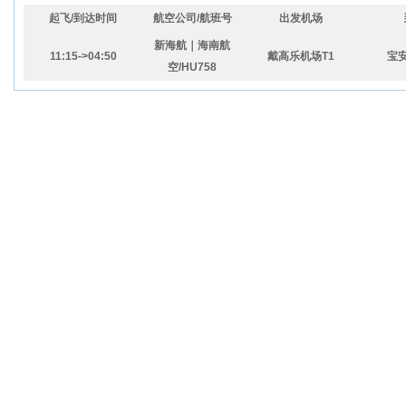
起飞/到达时间
航空公司/航班号
出发机场
新海航｜海南航
11:15->04:50
戴高乐机场T1
宝
空/HU758