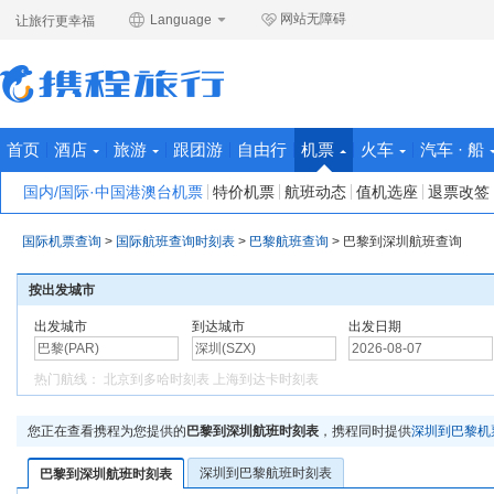
网站无障碍
Language
让旅行更幸福
首页
酒店
旅游
跟团游
自由行
机票
火车
汽车 · 船
国内/国际·中国港澳台机票
特价机票
航班动态
值机选座
退票改签
国际机票查询
>
国际航班查询时刻表
>
巴黎航班查询
>
巴黎到深圳航班查询
按出发城市
出发城市
到达城市
出发日期
热门航线：
北京到多哈时刻表
上海到达卡时刻表
您正在查看携程为您提供的
巴黎到深圳航班时刻表
，携程同时提供
深圳到巴黎机
深圳到巴黎航班时刻表
巴黎到深圳航班时刻表