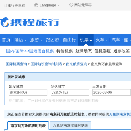
网站无障碍
Language
让旅行更幸福
首页
酒店
旅游
跟团游
自由行
机票
火车
汽车 · 船
国内/国际·中国港澳台机票
特价机票
航班动态
值机选座
退票改签
国际机票查询
>
国际航班查询时刻表
>
南京航班查询
>
南京到万象航班查询
按出发城市
出发城市
到达城市
出发日期
热门航线：
广州到杜塞尔多夫时刻表
普吉岛到杭州时刻表
您正在查看携程为您提供的
南京到万象航班时刻表
，携程同时提供
万象到南京机
万象到南京航班时刻表
南京到万象航班时刻表