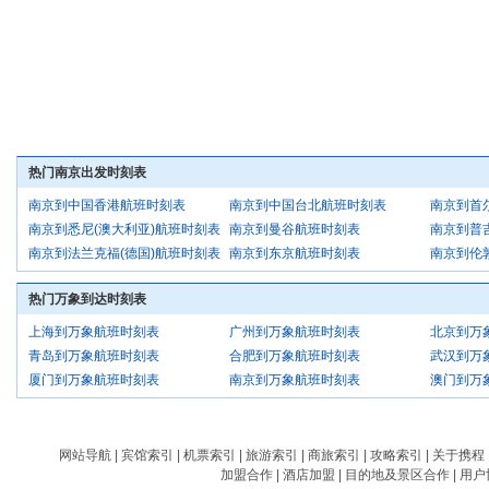
热门南京出发时刻表
南京到中国香港航班时刻表
南京到中国台北航班时刻表
南京到首
南京到悉尼(澳大利亚)航班时刻表
南京到曼谷航班时刻表
南京到普
南京到法兰克福(德国)航班时刻表
南京到东京航班时刻表
南京到伦
热门万象到达时刻表
上海到万象航班时刻表
广州到万象航班时刻表
北京到万
青岛到万象航班时刻表
合肥到万象航班时刻表
武汉到万
厦门到万象航班时刻表
南京到万象航班时刻表
澳门到万
网站导航
|
宾馆索引
|
机票索引
|
旅游索引
|
商旅索引
|
攻略索引
|
关于携程
加盟合作
|
酒店加盟
|
目的地及景区合作
|
用户