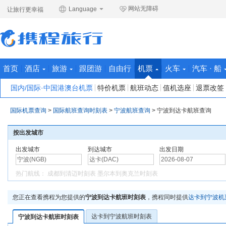
网站无障碍
Language
让旅行更幸福
首页
酒店
旅游
跟团游
自由行
机票
火车
汽车 · 船
国内/国际·中国港澳台机票
特价机票
航班动态
值机选座
退票改签
国际机票查询
>
国际航班查询时刻表
>
宁波航班查询
>
宁波到达卡航班查询
按出发城市
出发城市
到达城市
出发日期
热门航线：
成都到清迈时刻表
墨尔本到奥克兰时刻表
您正在查看携程为您提供的
宁波到达卡航班时刻表
，携程同时提供
达卡到宁波机
达卡到宁波航班时刻表
宁波到达卡航班时刻表